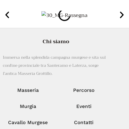
Chi siamo
Immersa nella splendida campagna murgese e sita sul
confine provinciale tra Santeramo e Laterza, sorge
l’antica Masseria Grottillo.
Masseria
Percorso
Murgia
Eventi
Cavallo Murgese
Contatti